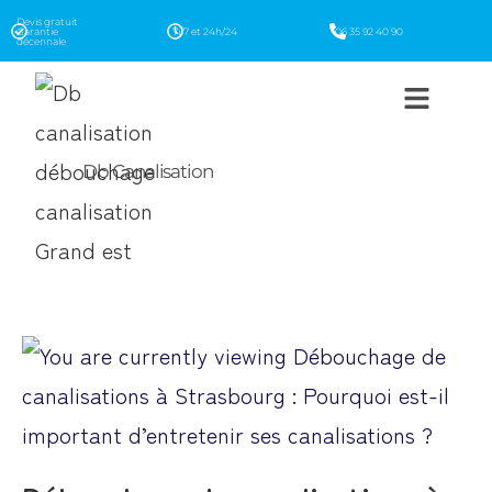
Devis gratuit
Garantie
7j/7 et 24h/24
06 35 92 40 90
décennale
Db Canalisation