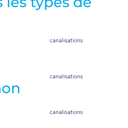
 les types de
hon