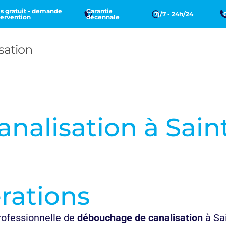
s gratuit - demande
Garantie
7j/7 - 24h/24
tervention
décennale
sation
nalisation à
Sain
rations
rofessionnelle de
débouchage de canalisation
à Sa