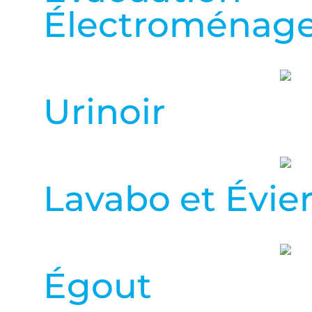
Électroménag
Urinoir
Lavabo et Évie
Égout