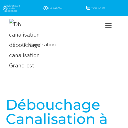
Devis gratuit
Garantie
7j/7 et 24h/24
06 35 92 40 90
décennale
Db Canalisation
Débouchage
Canalisation à