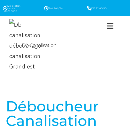
Devis gratuit
Garantie
7j/7 et 24h/24
06 35 92 40 90
décennale
Db Canalisation
Déboucheur
Canalisation