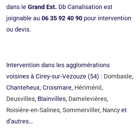
dans le
Grand Est.
Db Canalisation est
joignable au
06 35 92 40 90
pour intervention
ou devis.
appeler maintenant
Intervention dans les agglomérations
voisines à Cirey-sur-Vezouze (54) :
Dombasle
,
Chanteheux, Croismare,
Hériménil
,
Deuxvilles
, Blainvilles,
Damelevières
,
Roisière-en-Salines
,
Sommerviller
,
Nancy
et
d’autres…