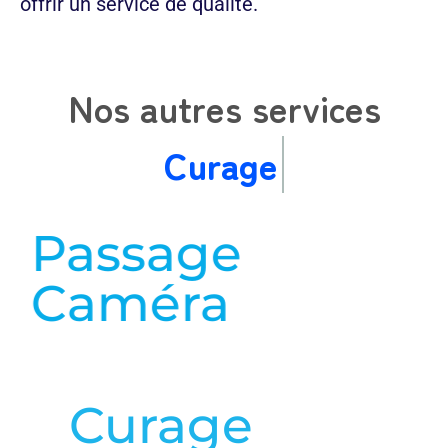
offrir un service de qualité.
Nos autres services
Cur
Passage
Caméra
en savoir plus
Curage
en savoir plus