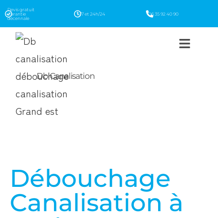
Devis gratuit
Garantie
7j/7 et 24h/24
06 35 92 40 90
décennale
Db Canalisation
Débouchage
Canalisation à