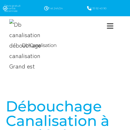
Devis gratuit
Garantie
7j/7 et 24h/24
06 35 92 40 90
décennale
Db Canalisation
Débouchage
Canalisation à