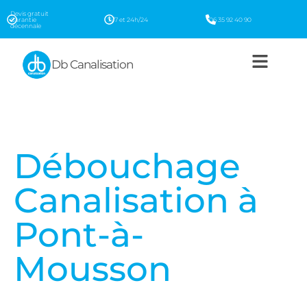
Devis gratuit
Garantie
7j/7 et 24h/24
06 35 92 40 90
décennale
Db Canalisation
Débouchage
Canalisation à
Pont-à-
Mousson