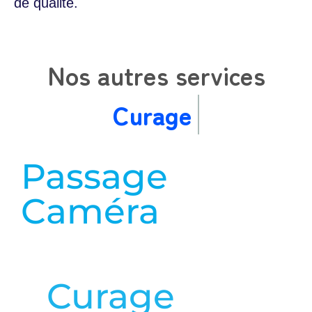
de qualité.
Nos autres services
Cura
Passage
Caméra
en savoir plus
Curage
en savoir plus