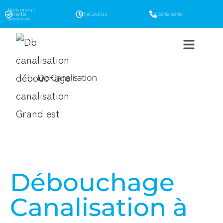
Devis gratuit
Garantie
7j/7 et 24h/24
06 35 92 40 90
décennale
Db Canalisation
Débouchage
Canalisation à