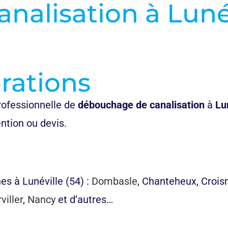
nalisation à
Luné
rations
rofessionnelle de
débouchage de canalisation
à
Lu
ntion ou devis.
es à Lunéville (54) :
Dombasle
, Chanteheux, Croi
iller
,
Nancy
et d’autres…