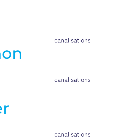
hon
er