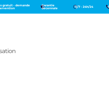
s gratuit - demande
Garantie
7j/7 - 24h/24
tervention
décennale
sation