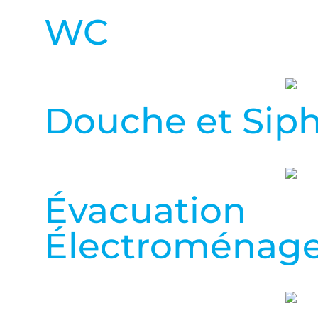
WC
Douche et Sip
Évacuation
Électroménag