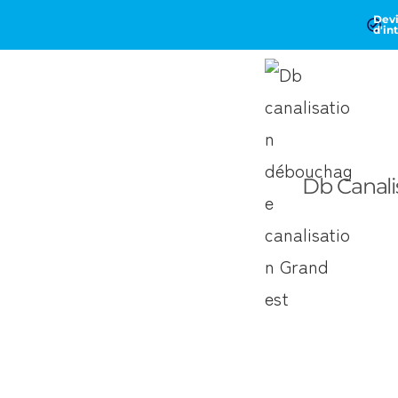
Devi
d'in
Db Canali