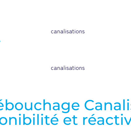
r
ébouchage Canali
onibilité et réacti