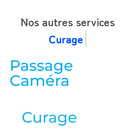
Nos autres services
Cur
Passage
Caméra
en savoir plus
Curage
en savoir plus