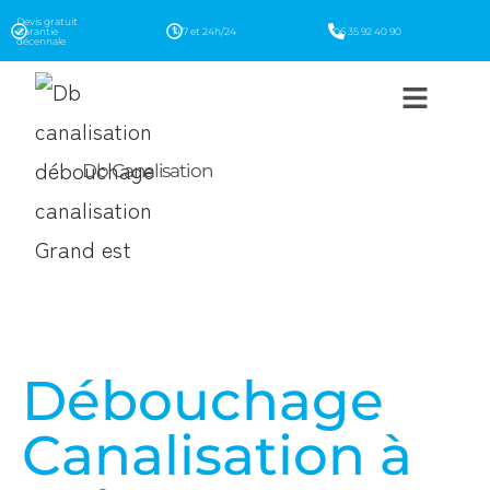
Devis gratuit
Garantie
7j/7 et 24h/24
06 35 92 40 90
décennale
Db Canalisation
Débouchage
Canalisation à